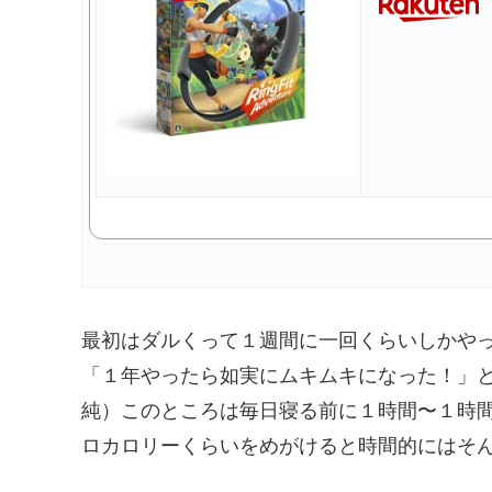
最初はダルくって１週間に一回くらいしかや
「１年やったら如実にムキムキになった！」
純）このところは毎日寝る前に１時間〜１時間
ロカロリーくらいをめがけると時間的にはそ