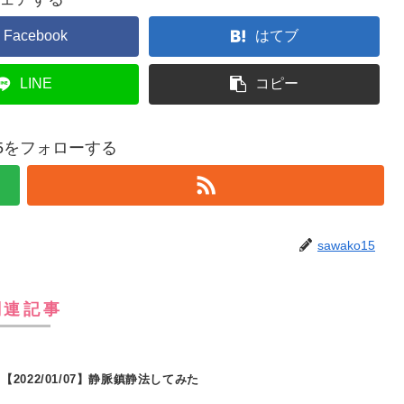
Facebook
はてブ
LINE
コピー
o15をフォローする
sawako15
関連記事
【2022/01/07】静脈鎮静法してみた