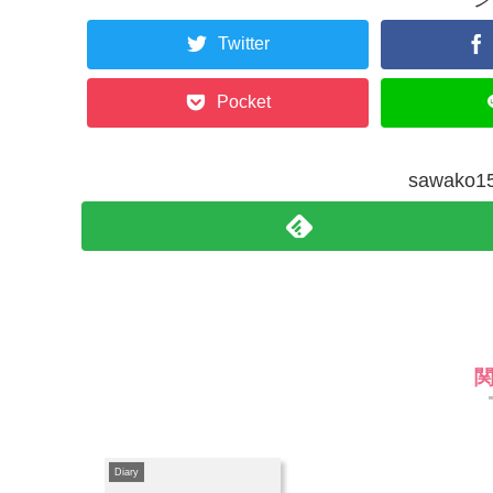
Twitter
Pocket
sawak
Diary