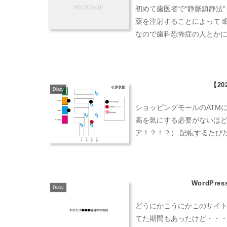
初めて歯医者で“静脈鎮静法
薬を注射することによって 
【2
Diary
ショッピングモールのATM
高を気にする必要がないほど
ア！？！？） 記帳するたび
WordPr
Diary
どうにかこうにかこのサイト
てた期間もあったけど・・・） やり方