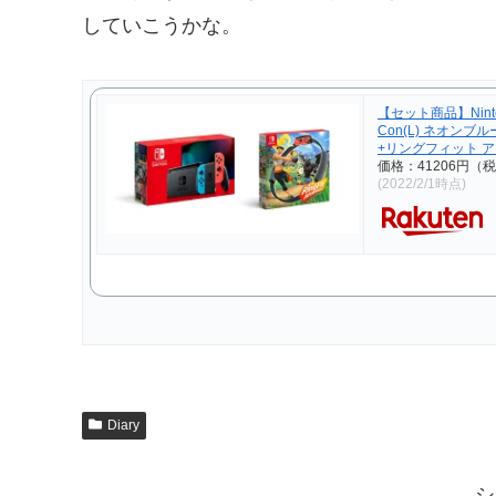
していこうかな。
【セット商品】Nintend
Con(L) ネオンブル
+リングフィット 
価格：41206円（
(2022/2/1時点)
Diary
シ