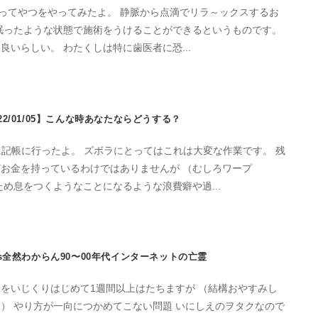
”ってやつをやってみたよ。 静脈から点滴でリラ～ックスするお
眠ったような状態で施術をうけることができるというものです。
なので歯科恐怖症の人とかに良いらしい。 わたくしは特に歯医者に恐...
022/01/05】こんな時あなたならどうする？
に記帳に行ったよ。 ズボラにとってはこれは大変な作業です。 残
お金を持っているわけではありませんが （むしろワープ
ため息をつくようなことになるような浪費癖や過...
ess全然わからん90〜00年代インターネットの亡霊
をいじくりはじめて1週間以上はたちますが （結構おやすみし
が一向につかめてこない問題 いにしえのヲタクなので